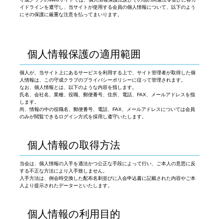
イドラインを遵守し、当サイトが使用する会員の個人情報について、以下のよう
にその保護に厳重な注意を払ってまいります。
個人情報保護の適用範囲
個人が、当サイト上にあるサービスを利用する上で、サイト管理者が取得した個
人情報は、この守成クラブのプライバシーポリシーに従って管理されます。
なお、個人情報とは、以下のような内容を指します。
氏名、会社名、業種、役職、郵便番号、住所、電話、FAX、メールアドレスを指
します。
尚、情報の中の役職名、郵便番号、電話、FAX、メールアドレスについては会員
のみが閲覧できるログイン方式を採用し遵守いたします。
個人情報の取得方法
当会は、個人情報の入手を適法かつ公正な手段によって行い、ご本人の意思に反
する不正な方法により入手致しません。
入手方法は、例会時交換した配布名刺並びに入会申込書に記載された内容やご本
人より提示されたデーターといたします。
個人情報の利用目的