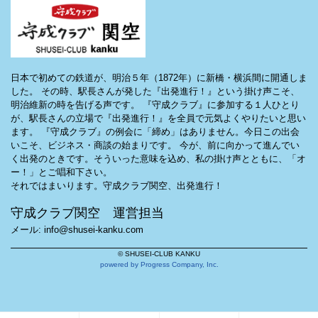
日本で初めての鉄道が、明治５年（1872年）に新橋・横浜間に開通しま
した。 その時、駅長さんが発した『出発進行！』という掛け声こそ、
明治維新の時を告げる声です。 『守成クラブ』に参加する１人ひとり
が、駅長さんの立場で『出発進行！』を全員で元気よくやりたいと思い
ます。 『守成クラブ』の例会に「締め」はありません。今日この出会
いこそ、ビジネス・商談の始まりです。 今が、前に向かって進んでい
く出発のときです。そういった意味を込め、私の掛け声とともに、「オ
ー！」とご唱和下さい。
それではまいります。守成クラブ関空、出発進行！
守成クラブ関空 運営担当
メール: info@shusei-kanku.com
© SHUSEI-CLUB KANKU
powered by Progress Company, Inc.