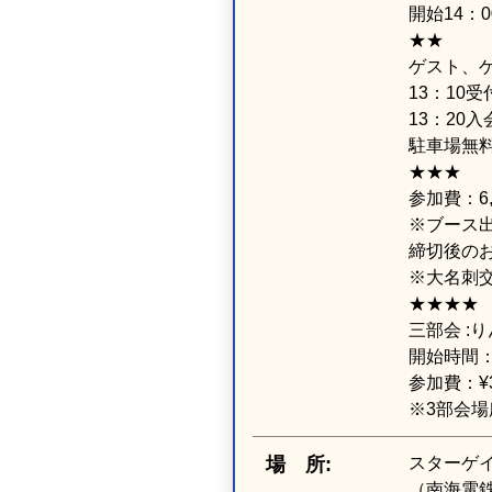
開始14：0
★★
ゲスト、
13：10受
13：20
駐車場無
★★★
参加費：6
※ブース出
締切後の
※大名刺
★★★★
三部会 :
開始時間：1
参加費：¥3
※3部会
場 所:
スターゲ
（南海電