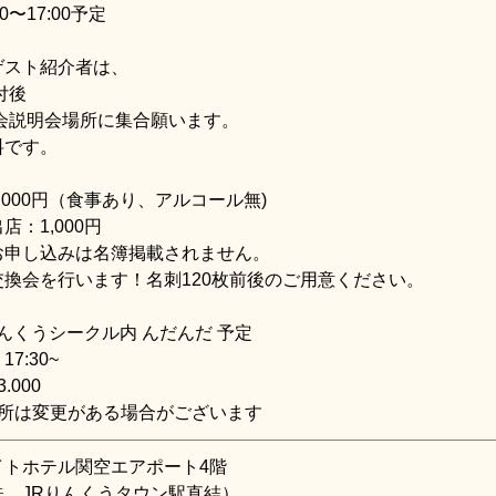
0〜17:00予定
ゲスト紹介者は、
付後
入会説明会場所に集合願います。
料です。
,000円（食事あり、アルコール無)
店：1,000円
お申し込みは名簿掲載されません。
交換会を行います！名刺120枚前後のご用意ください。
りんくうシークル内 んだんだ 予定
7:30~
.000
場所は変更がある場合がございます
イトホテル関空エアポート4階
鉄 JRりんくうタウン駅直結）