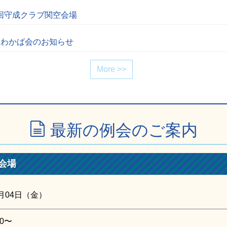
9回守成クラブ関空会場
月わかば会のお知らせ
More >>
最新の例会のご案内
会場
9月04日（金）
0〜